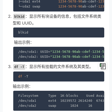
├─sda1 ext4         
1234
-
5678
-
90
ab-cdef-
1234
-
5
└─sda2 swap         
1234
-
5678
-
90
ab-cdef-
1234
-
5
：显示所有块设备的信息，包括文件系统类
blkid
型和 UUID。
blkid
输出示例：
/dev/sda1: UUID=
"1234-5678-90ab-cdef-1234-5678
/dev/sda2: UUID=
"1234-5678-90ab-cdef-1234-5678
：显示所有挂载的文件系统及其类型。
df -T
df
 -T
输出示例：
Filesystem     Type  1K-blocks    Used Availabl
/dev/sda1      ext4  10239572 2614240  6743776 
/dev/sda2      swap       1024     16       10