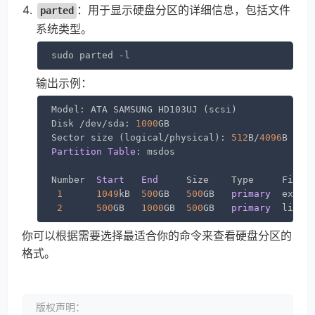
：用于显示硬盘分区的详细信息，包括文件
parted
系统类型。
sudo parted -l
输出示例：
Model: ATA SAMSUNG HD103UJ (scsi)

Disk 
/
dev
/
sda: 
1000
GB

Sector size (logical
/
physical): 
512
B
/
4096
Partition
Table
: msdos

Number  
Start
End
     Size    Type     File 
1
1049
kB  
500
GB   
500
GB   
primary
  ext4

2
500
GB   
1000
GB  
500
GB   
primary
  linux
你可以根据需要选择最适合你的命令来查看硬盘分区的
格式。
版权声明：