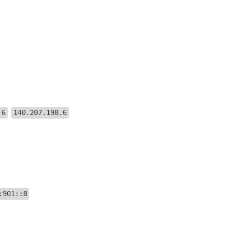
.6
140.207.198.6
:901::8