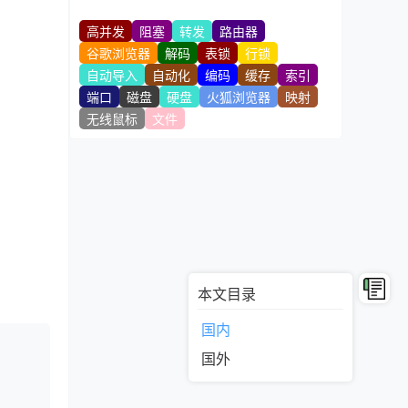
高并发
阻塞
转发
路由器
谷歌浏览器
解码
表锁
行锁
自动导入
自动化
编码
缓存
索引
端口
磁盘
硬盘
火狐浏览器
映射
无线鼠标
文件
本文目录
国内
国外