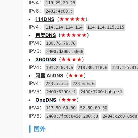
IPv4：
119.29.29.29
IPv6：
2402:4e00::
114DNS
（
★★★★★
）
IPv4：
114.114.114.114
114.114.115.115
百度DNS
（
★★★★★
）
IPV4：
180.76.76.76
IPV6：
2400:da00::6666
360DNS
（
★★★★
）
IPV4：
101.226.4.6
218.30.118.6
123.125.81
阿里 AliDNS
（
★★★
）
IPv4：
223.5.5.5
223.6.6.6
IPV6：
2400:3200::1
2400:3200:baba::1
OneDNS
（
★★★
）
IPV4：
117.50.60.30
52.80.60.30
IPV6：
2400:7fc0:849e:200::8
2404:c2c0:85d8
国外