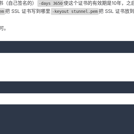
 证书（自己签名的）
使这个证书的有效期是10年，之
-days 3650
把 SSL 证书写到哪里
把 SSL 证书放
em
-keyout stunnel.pem
可。