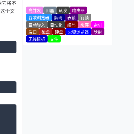
后它将不
高并发
阻塞
转发
路由器
到这个文
谷歌浏览器
解码
表锁
行锁
自动导入
自动化
编码
缓存
索引
端口
磁盘
硬盘
火狐浏览器
映射
无线鼠标
文件