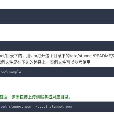
nnel/目录下的，用vim打开这个目录下的/etc/stunnel/READM
示例文件是在下边的路径上，实例文件可以参考使用
conf
-
sample
代替这一步骤直接上传到服务器对应目录。
-
out
 stunnel.pem -keyout stunnel.pem