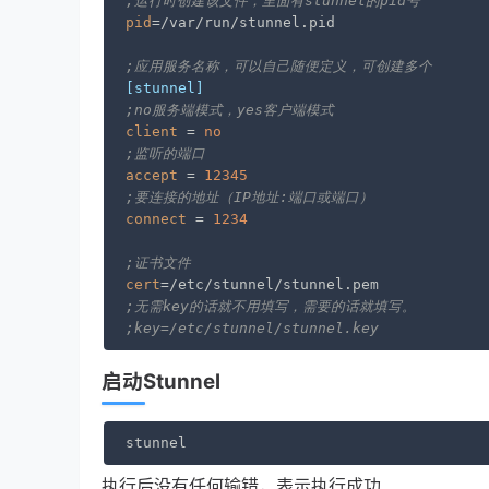
;运行时创建该文件，里面有stunnel的pid号
pid
=/var/run/stunnel.pid

;应用服务名称，可以自己随便定义，可创建多个
[stunnel]
;no服务端模式，yes客户端模式
client
 = 
no
;监听的端口
accept
 = 
12345
;要连接的地址（IP地址:端口或端口）
connect
 = 
1234
;证书文件
cert
;无需key的话就不用填写，需要的话就填写。
;key=/etc/stunnel/stunnel.key
启动Stunnel
stunnel
执行后没有任何输错，表示执行成功