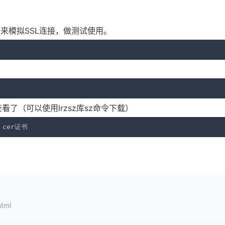
，可以用来模拟SSL连接，做测试使用。
查看了（可以使用lrzsz库sz命令下载）
 cer证书
html