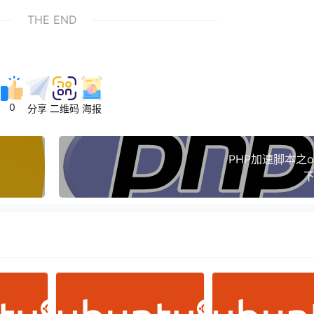
THE END
0
分享
二维码
海报
PHP加速脚本之op
下