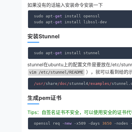
如果没有的话输入安装命令安装一下
sudo apt-
get
 install openssl

sudo apt-
get
 install libssl-dev
安装Stunnel
sudo apt-
get
 install stunnel
stunnel在ubuntu上的配置文件是要放在/etc/stu
），就可以看到给的
vim /etc/stunnel/README
/usr/
share
/doc/
stunnel4
/examples/
stunnel.
生成pem证书
Tips：自签名证书不安全，可以使用安全的证书
openssl req -
new
 -x509 -days 
3650
 -nodes 