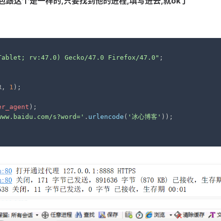
件抓包跟这个是一样的,只要找到他的进程,填写进去,就ok了
Tablet; rv:47.0) Gecko/47.0 Firefox/47.0"
;

R, 
1
);

er_agent
);

www.baidu.com/s?word='
.
urlencode
(
'冰心博客'
));
