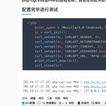
php-cgi.exe是PHP的进程名称，其他任何软
配置完毕进行测试
<?php
$user_agent
 = 
"Mozilla/5.0 (Android; 
$c
 = 
curl_init
();

curl_setopt
(
$c
, CURLOPT_HEADER, 
0
);

curl_setopt
(
$c
, CURLOPT_RETURNTRANSFE
curl_setopt
(
$c
, CURLOPT_TIMEOUT, 
3
);

curl_setopt
(
$c
, CURLOPT_USERAGENT,
$us
curl_setopt
(
$c
, CURLOPT_URL, 
'http://
print_r
(
curl_exec
(
$c
));

curl_close
(
$c