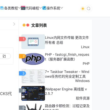
各类教程
代码编程
操作系统
文章列表
Linux内网文件传输 更改文件
1
所有者 总结
Linux
PHP - fastcgi_finish_reques
2
t（服务器扩展函数）
PHP
7+ Taskbar Tweaker - Wind
3
ows任务栏的完全定制工具
Windows
Wallpaper Engine 离线版 v
4
CKS代
2.5.7
软件资源
路由器卡顿检测：过程记录及
5