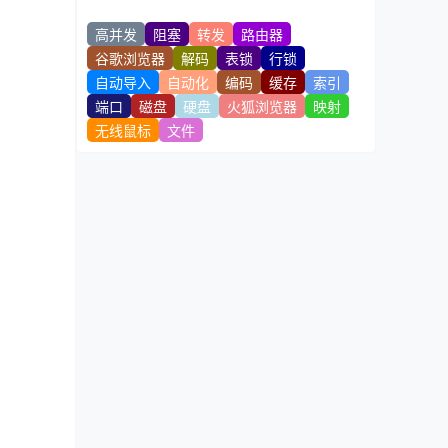
高并发
阻塞
转发
路由器
谷歌浏览器
解码
表锁
行锁
自动导入
自动化
编码
缓存
索引
端口
磁盘
硬盘
火狐浏览器
映射
无线鼠标
文件